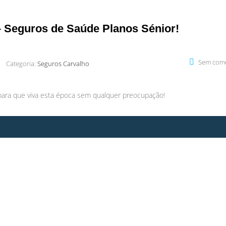
 – Seguros de Saúde Planos Sénior!
Sem come
Categoria:
Seguros Carvalho
para que viva esta época sem qualquer preocupação!