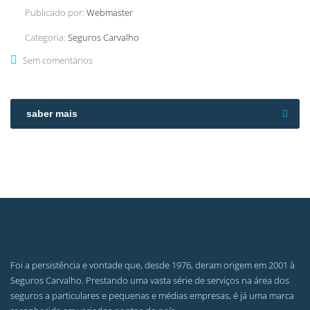
Publicado por:
Webmaster
Categoria:
Seguros Carvalho
Sem comentários
saber mais
Foi a persistência e vontade que, desde 1976, deram origem em 2001 à
Seguros Carvalho. Prestando uma vasta série de serviços na área dos
seguros a particulares e pequenas e médias empresas, é já uma marca