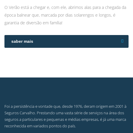
O Verão está a chegar e, com ele, abrimos alas para a chegada da
época balnear que, marcada por dias solarengos e longos, é
garantia de diversão em família!
saber mais
Foi a persistência e vontade que, desde 1976, deram origem em 2001 à
Seguros Carvalho. Prestando uma vasta série de serviços na área dos
seguros a particulares e pequenas e médias empresas, é já uma marca
reconhecida em variados pontos do país.