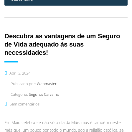
Descubra as vantagens de um Seguro
de Vida adequado às suas
necessidades!
Abril 3, 2024
Publicado por:
Webmaster
Categoria:
Seguros Carvalho
Sem comentários
Em Maio celebra-se não só o dia da Mãe, mas é também neste
mês que, um pouco por todo o mundo, sob a religião católica, se