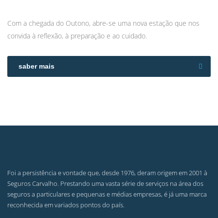
Com a chegada do Outono, abre-se uma nova estação que nos
convida à reflexão, à preparação e ao cuidado.
saber mais
Foi a persistência e vontade que, desde 1976, deram origem em 2001 à
Seguros Carvalho. Prestando uma vasta série de serviços na área dos
seguros a particulares e pequenas e médias empresas, é já uma marca
reconhecida em variados pontos do país.