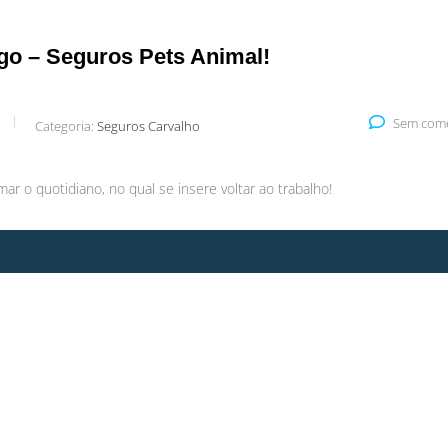
igo – Seguros Pets Animal!
Sem come
Categoria:
Seguros Carvalho
ar o quotidiano, no qual se insere voltar ao trabalho!