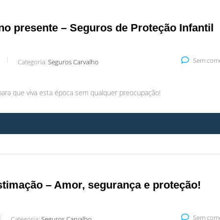
 no presente – Seguros de Proteção Infantil
Sem come
Categoria:
Seguros Carvalho
para que viva esta época sem qualquer preocupação!
stimação – Amor, segurança e proteção!
Sem come
Categoria:
Seguros Carvalho