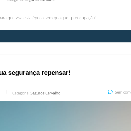
para que viva esta época sem qualquer preocupação!
 sua segurança repensar!
Sem come
r
Categoria:
Seguros Carvalho