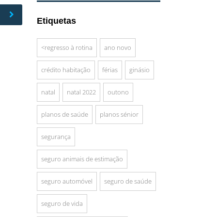
Etiquetas
<regresso à rotina
ano novo
crédito habitação
férias
ginásio
natal
natal 2022
outono
planos de saúde
planos sénior
segurança
seguro animais de estimação
seguro automóvel
seguro de saúde
seguro de vida