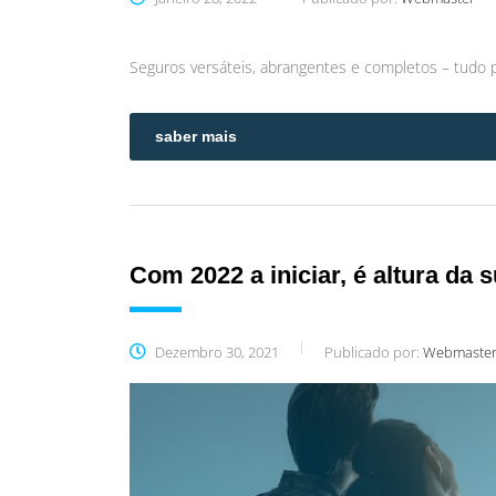
Seguros versáteis, abrangentes e completos – tudo 
saber mais
Com 2022 a iniciar, é altura da
Dezembro 30, 2021
Publicado por:
Webmaste