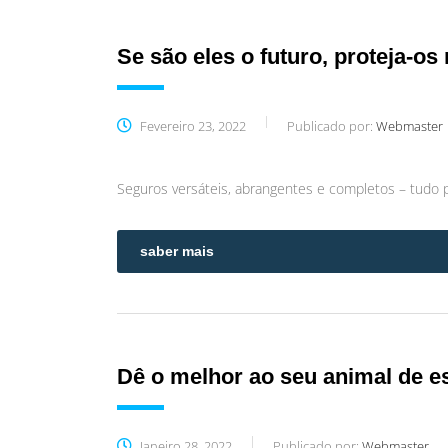
Se são eles o futuro, proteja-os
Fevereiro 23, 2022
Publicado por:
Webmaster
Seguros versáteis, abrangentes e completos – tudo 
saber mais
Dê o melhor ao seu animal de e
Janeiro 28, 2022
Publicado por:
Webmaster