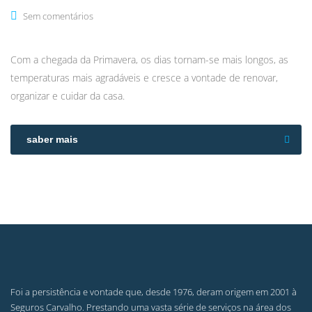
Sem comentários
Com a chegada da Primavera, os dias tornam-se mais longos, as
temperaturas mais agradáveis e cresce a vontade de renovar,
organizar e cuidar da casa.
saber mais
Foi a persistência e vontade que, desde 1976, deram origem em 2001 à
Seguros Carvalho. Prestando uma vasta série de serviços na área dos