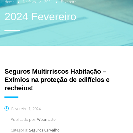
Home
Notícias
2024
Fevereiro
2024 Fevereiro
Seguros Multirriscos Habitação –
Exímios na proteção de edifícios e
recheios!
Fevereiro 1, 2024
Publicado por:
Webmaster
Categoria:
Seguros Carvalho