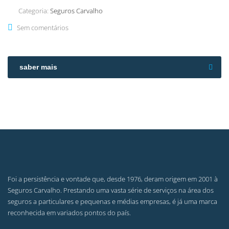
Categoria:
Seguros Carvalho
Sem comentários
saber mais
Foi a persistência e vontade que, desde 1976, deram origem em 2001 à
Seguros Carvalho. Prestando uma vasta série de serviços na área dos
seguros a particulares e pequenas e médias empresas, é já uma marca
reconhecida em variados pontos do país.