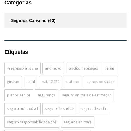
Categorias
Seguros Carvalho
(63)
Etiquetas
<regresso à rotina
ano novo
crédito habitação
férias
ginásio
natal
natal 2022
outono
planos de saúde
planos sénior
segurança
seguro animais de estimação
seguro automóvel
seguro de saúde
seguro de vida
seguro responsabilidade civil
seguros animais